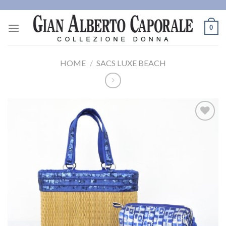
Skip
to
0
content
HOME
/
SACS LUXE BEACH
Ajouter
à la
wishlist