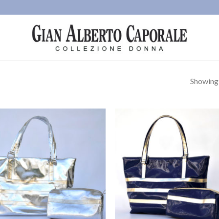
Showing a
Ajouter
Ajo
à la
à 
wishlist
wish