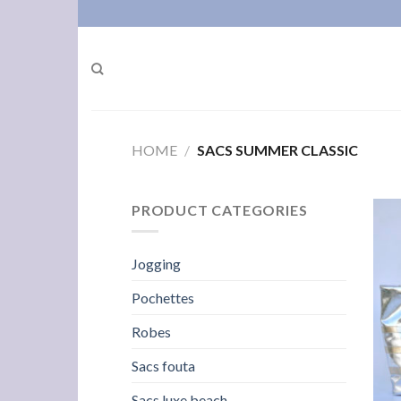
Skip
to
content
HOME
/
SACS SUMMER CLASSIC
PRODUCT CATEGORIES
Jogging
Pochettes
Robes
Sacs fouta
Sacs luxe beach