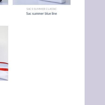
SACS SUMMER CLASSIC
Sac summer blue line
uter
la
list