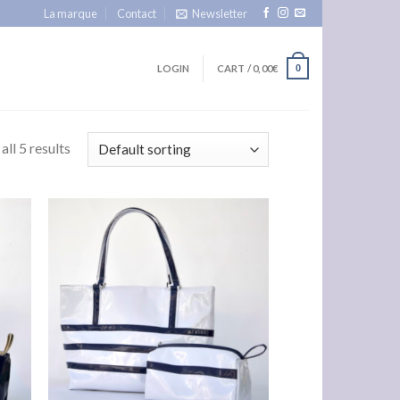
La marque
Contact
Newsletter
LOGIN
CART /
0,00
€
0
ll 5 results
uter
Ajouter
la
à la
list
wishlist