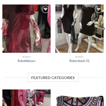
Ajouter
Ajouter
à la
à la
wishlist
wishlist
ROBES
ROBES
RobeVelours
Robe black 31
FEATURED CATEGORIES